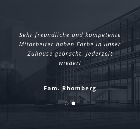
Sehr freundliche und kompetente
Exakte Abdeckungsarbeiten,
Mitarbeiter haben Farbe in unser
saubere Arbeit und schnell. Das
hat uns ein Strahlen auf’s Gesicht
Zuhause gebracht. Jederzeit
gezaubert.
wieder!
Fam. Rhomberg
Familie Gunz